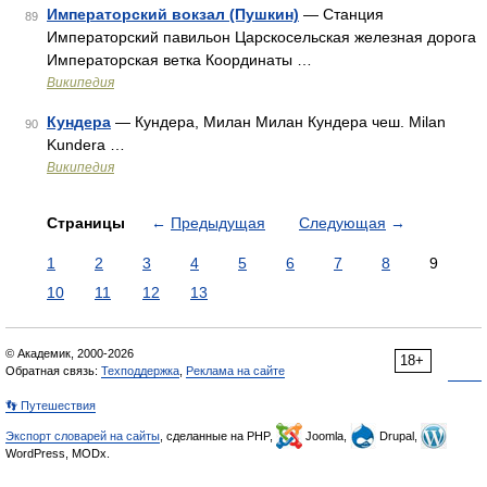
Императорский вокзал (Пушкин)
— Станция
89
Императорский павильон Царскосельская железная дорога
Императорская ветка Координаты …
Википедия
Кундера
— Кундера, Милан Милан Кундера чеш. Milan
90
Kundera …
Википедия
Страницы
←
Предыдущая
Следующая
→
1
2
3
4
5
6
7
8
9
10
11
12
13
© Академик, 2000-2026
18+
Обратная связь:
Техподдержка
,
Реклама на сайте
👣 Путешествия
Экспорт словарей на сайты
, сделанные на PHP,
Joomla,
Drupal,
WordPress, MODx.